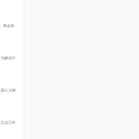
。商会协
，为解决中
全国人大财
快立法工作