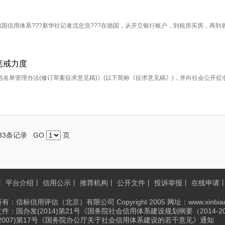
国信用体系???新华社记者沈忠浩???在德国，从开立银行账户，到租房买房，再到
惩戒力度
名单管理办法(修订草案征求意见稿)》(以下简称《征求意见稿》)，并向社会公开征
33条记录 GO
页
丨
平台介绍
丨
信用公示
丨
推荐机构
丨
公开文件
丨
投诉举报
丨
在线申请
有：信标信用评估（北京）有限公司 Copyright 2005 网址：www.xinbiao
件：国办发(2014)第21号《国务院社会信用体系建设规划纲要（2014-2
2007)第17号《国务院办公厅关于社会信用体系建设的若干意见》通知