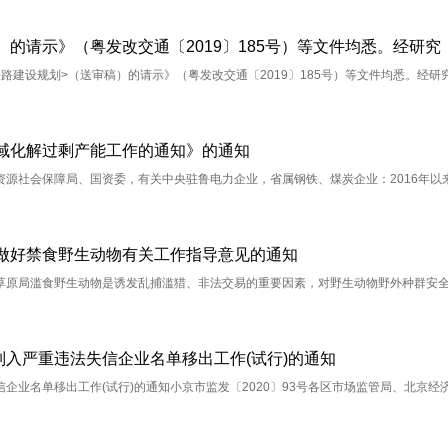
建设规划>（送审稿）的请示》（粤发改交通〔2019〕185号）等文件均悉。经研
领域化解过剩产能工作的通知》的通知
源社会保障局、国资委，有关中央驻鲁电力企业，省属钢铁、煤炭企业：2016年以
做好禁食野生动物有关工作指导意见的通知
草原局滥食野生动物是诱发乱捕滥猎、非法交易的重要因素，对野生动物野外种群安
入严重违法失信企业名单移出工作(试行)的通知
业名单移出工作(试行)的通知小京市监发〔2020〕93号各区市场监管局、北京经