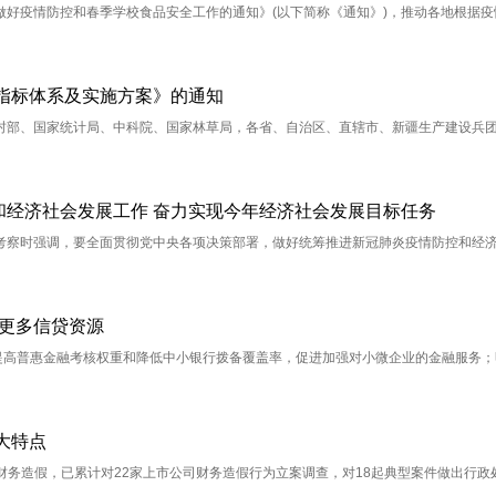
好疫情防控和春季学校食品安全工作的通知》(以下简称《通知》)，推动各地根据疫
指标体系及实施方案》的通知
村部、国家统计局、中科院、国家林草局，各省、自治区、直辖市、新疆生产建设兵
和经济社会发展工作 奋力实现今年经济社会发展目标任务
考察时强调，要全面贯彻党中央各项决策部署，做好统筹推进新冠肺炎疫情防控和经
放更多信贷资源
提高普惠金融考核权重和降低中小银行拨备覆盖率，促进加强对小微企业的金融服务；
大特点
司财务造假，已累计对22家上市公司财务造假行为立案调查，对18起典型案件做出行政