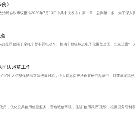
条例》
央政治局会议审议批准2020年7月13日中共中央发布）第一章 总则第一条 为了深入
头盔
盔处罚仅限于摩托车暂不罚电动车、机动车检验标志电子化覆盖全国、北京设置“一米
保护法起草工作
人介绍个人信息保护法立法进展时称，个人信息保护法正在研究起草中，目前草案稿已
和使用，优化公共信用信息服务，营造诚信环境，促进“信用武汉”建设，根据国务院制