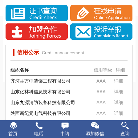
SCS信标信用评估流程
SCS信用评估介绍
实施SCS诚信评估的意义
信标信用评估要求
SCS信标信用评估背景分析
SCS信标信用评估流程
SCS信用评估是否被消费者认可？
实施SCS诚信评估的意义
SCS信标信用评估背景分析
SCS信用评估是否被消费者认可？
信用公示
Credit announcement
组织名称
信用等级
详细
齐河县万中装饰工程有限公司
AAA
详细
山东亿林科信息技术有限公司
AAA
详细
山东九源消防装备科技有限公司
AAA
详细
陕西新纪元电气科技有限公司
AAA
详细
东升军创智能装备（山东）有限公司
AAA
详细
首页
电话
申请
添加微信
查询