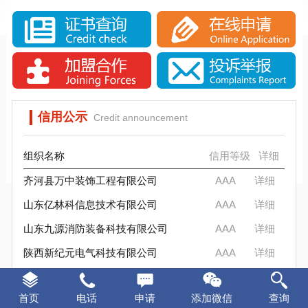
SCS信标信用评估背景分析
SCS信用评估介绍
SCS信用评估是否被消费者认可？
信标信用评估要求
SCS信标信用评估流程
实施SCS诚信评估的意义
SCS信标信用评估背景分析
SCS信用评估是否被消费者认可？
信用公示
Credit announcement
组织名称
信用等级
详细
齐河县万中装饰工程有限公司
AAA
详细
山东亿林科信息技术有限公司
AAA
详细
山东九源消防装备科技有限公司
AAA
详细
陕西新纪元电气科技有限公司
AAA
详细
东升军创智能装备（山东）有限公司
AAA
详细
首页
电话
申请
添加微信
查询