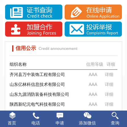
实施SCS诚信评估的意义
SCS信用评估介绍
SCS信标信用评估背景分析
信标信用评估要求
SCS信用评估是否被消费者认可？
SCS信标信用评估流程
实施SCS诚信评估的意义
SCS信标信用评估背景分析
SCS信用评估是否被消费者认可？
信用公示
Credit announcement
组织名称
信用等级
详细
齐河县万中装饰工程有限公司
AAA
详细
山东亿林科信息技术有限公司
AAA
详细
山东九源消防装备科技有限公司
AAA
详细
陕西新纪元电气科技有限公司
AAA
详细
东升军创智能装备（山东）有限公司
AAA
详细
首页
电话
申请
添加微信
查询